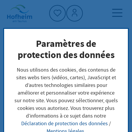
Accueil"
Paramètres de
Page d'accueil
Trouver un service
protection des données
Préoccupations locales
Erlaubnis zur Mitnahme von Waffen oder
Nous utilisons des cookies, des contenus de
Munition in den, durch den oder aus dem
sites webs tiers (vidéos, cartes), JavaScript et
Geltungsbereich des Waffengesetzes
d’autres technologies similaires pour
Verlängerung
améliorer et personnaliser votre expérience
sur notre site. Vous pouvez sélectionner, quels
cookies vous autorisez. Vous trouverez plus
Erlaubnis zur
d’informations à ce sujet dans notre
Déclaration de protection des données
/
Mitnahme von Waffen
Mentions légales
.