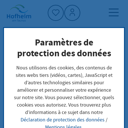
Accueil"
Paramètres de
Page d'accueil
Trouver un service
protection des données
Préoccupations locales
Erlaubnis zum Führen von Schreckschuss-,
Nous utilisons des cookies, des contenus de
Reizstoff- und Signalwaffen (Kleinen
sites webs tiers (vidéos, cartes), JavaScript et
Waffenschein) beantragen
d’autres technologies similaires pour
améliorer et personnaliser votre expérience
sur notre site. Vous pouvez sélectionner, quels
Erlaubnis zum Führen
cookies vous autorisez. Vous trouverez plus
d’informations à ce sujet dans notre
von Schreckschuss-,
Déclaration de protection des données
/
Mentions légales
.