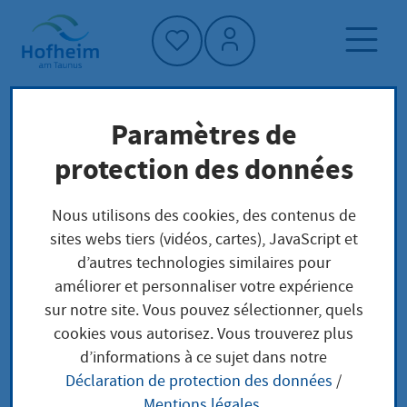
Accueil"
Paramètres de
Page d'accueil
Trouver un service
protection des données
Préoccupations locales
Erlaubnis zum Erwerb und Besitz von Waffen
Nous utilisons des cookies, des contenus de
und Munition Erteilung rote WBK für Waffen-
sites webs tiers (vidéos, cartes), JavaScript et
oder Munitionssachverständige
d’autres technologies similaires pour
améliorer et personnaliser votre expérience
sur notre site. Vous pouvez sélectionner, quels
Erlaubnis zum Erwerb
cookies vous autorisez. Vous trouverez plus
d’informations à ce sujet dans notre
und Besitz von Waffen
Déclaration de protection des données
/
Mentions légales
.