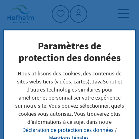
Accueil"
Paramètres de
Page d'accueil
Trouver un service
protection des données
Préoccupations locales
Erlaubnis zum Erwerb und Besitz von Waffen
Nous utilisons des cookies, des contenus de
und Munition Erteilung für Erwerber infolge
sites webs tiers (vidéos, cartes), JavaScript et
eines Erbfalls
d’autres technologies similaires pour
améliorer et personnaliser votre expérience
sur notre site. Vous pouvez sélectionner, quels
Erlaubnis zum Erwerb
cookies vous autorisez. Vous trouverez plus
d’informations à ce sujet dans notre
und Besitz von Waffen
Déclaration de protection des données
/
Mentions légales
.