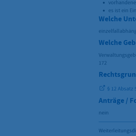
vorhandene 
es ist ein E
Welche Unt
einzelfallabhän
Welche Geb
Verwaltungsgebü
172
Rechtsgrun
§ 12 Absatz 
Anträge / 
nein
Weiterleitungsd