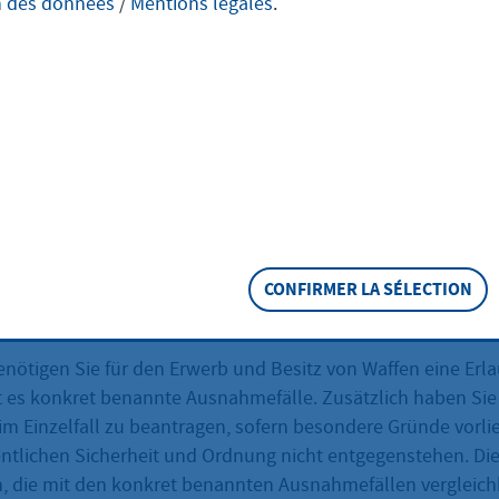
n des données
/
Mentions légales
.
rb und Besitz ei
e Zulassung
 Ausnahme von der Erlaubnispflicht für den Waffenerwerb u
CONFIRMER LA SÉLECTION
eschreibung
enötigen Sie für den Erwerb und Besitz von Waffen eine Erla
 es konkret benannte Ausnahmefälle. Zusätzlich haben Sie 
m Einzelfall zu beantragen, sofern besondere Gründe vorl
entlichen Sicherheit und Ordnung nicht entgegenstehen. Dies
ch, die mit den konkret benannten Ausnahmefällen vergleich