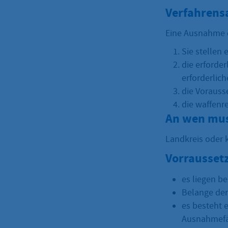
Verfahrens
Eine Ausnahme 
Sie stellen 
die erforde
erforderlic
die Vorauss
die waffenr
An wen mus
Landkreis oder k
Vorrausset
es liegen b
Belange der
es besteht 
Ausnahmefä