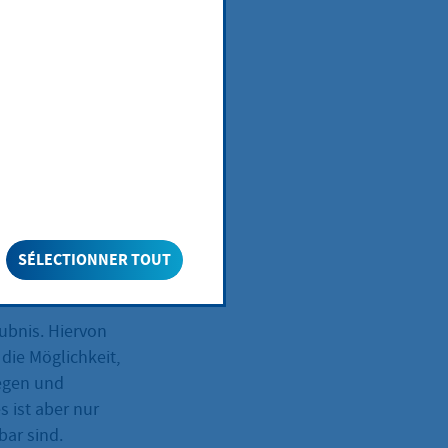
ner
nd -besitz
SÉLECTIONNER TOUT
ubnis. Hiervon
die Möglichkeit,
iegen und
 ist aber nur
bar sind.