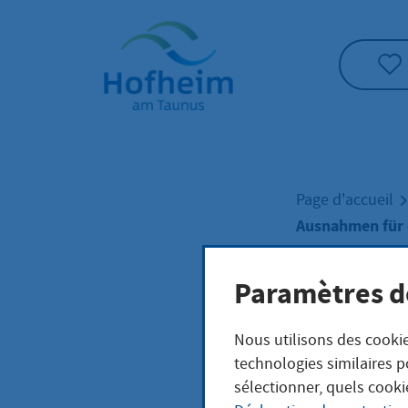
Accueil"
Page d'accueil
Ausnahmen für d
Paramètres d
Ausn
Nous utilisons des cookie
Erla
technologies similaires p
sélectionner, quels cooki