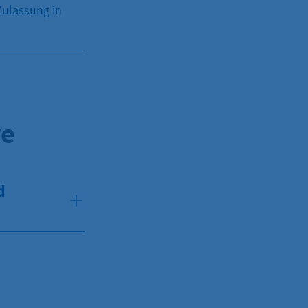
Zulassung in
re
d