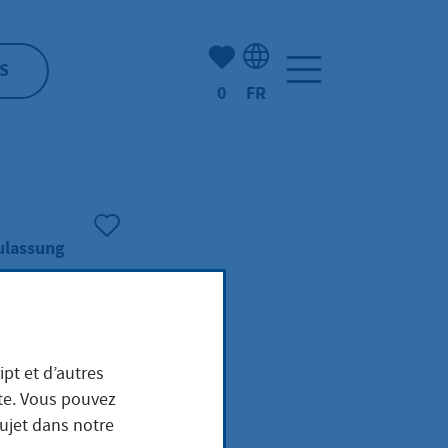
Nombre d'éléments mis en s
S
0
FR
Sélection de la langue: F
ulassung
ipt et d’autres
ite. Vous pouvez
sujet dans notre