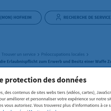
(MON) HOFHEIM
RECHERCHE DE SERVICE
Trouver un service
Préoccupations locales
ie Erlaubnispflicht zum Erwerb und Besitz einer Waffe Z
e protection des données
ahmen für die
s, des contenus de sites webs tiers (vidéos, cartes), JavaScr
ubnispflicht zum
our améliorer et personnaliser votre expérience sur notre s
es vous autorisez. Vous trouverez plus d’informations à ce 