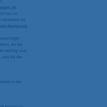
n.
liegen, so
hrt nur zu
 verletzen. Ist
ugte Aneignung
berechtigte
fern, die für
r wichtig sind.
 was für die
eitere in die
aft benötigen