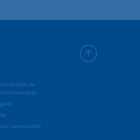
Haut de page
onsultation de
ation municipale
gales
ile
sur l'accessibilité