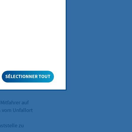
 im Rahmen eines
ei einem
achts mit
zen Sie nicht
SÉLECTIONNER TOUT
licht und
 Sie
 Mitfahrer auf
m vom Unfallort
nststelle zu