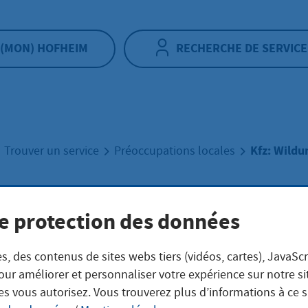
(MON) HOFHEIM
RECHERCHE DE SERVICE
Kfz: Wildun
Trouver un service
Préoccupations locales
 Wildunfall
e protection des données
s, des contenus de sites webs tiers (vidéos, cartes), JavaScr
our améliorer et personnaliser votre expérience sur notre s
es vous autorisez. Vous trouverez plus d’informations à ce 
eschreibung