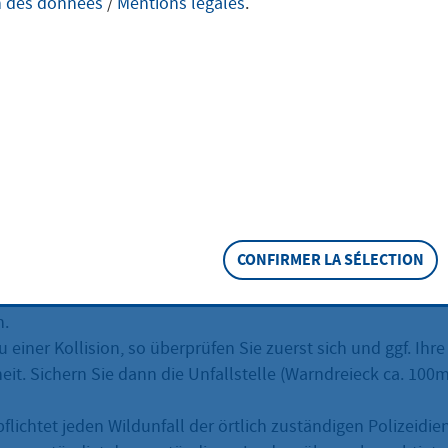
n des données
/
Mentions légales
.
bekommen nur selten Wildtiere zu Gesicht. Leider oftmals
 dem PKW. Im Folgenden wird die richtige Handlungsweise b
beschrieben.
ablauf
 insbesondere in der Morgen- oder Abenddämmerung bzw. n
 Geschwindigkeit!
dtier plötzlich vor Ihrem Auto auf der Straße auftaucht,
set
CONFIRMER LA SÉLECTION
 Gesundheit aufs Spiel!
Vermeiden Sie Vollbremsungen, Fern
ie nicht auszuweichen . Fahren Sie geradeaus und bremsen
.
einer Kollision, so überprüfen Sie zuerst sich und ggf. Ihre
eit. Sichern Sie dann die Unfallstelle (Warndreieck ca. 100
pflichtet jeden Wildunfall der örtlich zuständigen Polizeidie