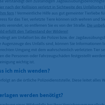
se verständigt den zuständigen Jagdausübungsberechtigte
ier nach der Kollision verletzt in Sichtweite des Unfallortes 
ihm fern
! Vermeintliche Hilfe aus gut gemeinter Tierliebe fü
ess für das Tier, verletzte Tiere können sich wehren und Sie
eits verendet, so entfernen Sie es von der Straße.
Die unbef
ld erfüllt den Tatbestand der Wilderei!
edingt am Unfallort bis die Polizei bzw. der Jagdausübungs
ie Augenzeuge des Unfalls sind, können Sie Informationen lie
erechten Umgang mit dem wahrscheinlich verletzten Tier seh
 die Personen-oder Fahrzeugschäden festgestellt werden,
inigung wichtig ist.
s ich mich wenden?
rfolgt an die örtliche Polizeidienststelle. Diese leitet alles W
erlagen werden benötigt?
machung eines Wildunfalls bei Ihrer Versicherungsgesellsch