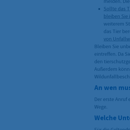
melden. Die
Sollte das T
bleiben Sie 
weiterem Str
das Tier ber
von Unfallwi
Bleiben Sie unb
eintreffen. Da S
den tierschutzg
Außerdem können
Wildunfallbesche
An wen mus
Der erste Anruf e
Wege.
Welche Unt
Für die Geltend