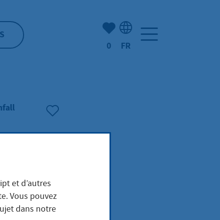
Nombre d'éléments mis en s
S
0
FR
Sélection de la langue: F
fall
ipt et d’autres
ite. Vous pouvez
sujet dans notre