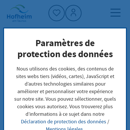
Accueil"
Paramètres de
Page d'accueil
Trouver un service
protection des données
Préoccupations locales
Baugenehmigung: Genehmigungsfreie
Nous utilisons des cookies, des contenus de
Baumaßnahmen
sites webs tiers (vidéos, cartes), JavaScript et
d’autres technologies similaires pour
améliorer et personnaliser votre expérience
Baugenehmigung:
sur notre site. Vous pouvez sélectionner, quels
cookies vous autorisez. Vous trouverez plus
Genehmigungsfreie
d’informations à ce sujet dans notre
Déclaration de protection des données
/
Baumaßnahmen
Mentions légales
.