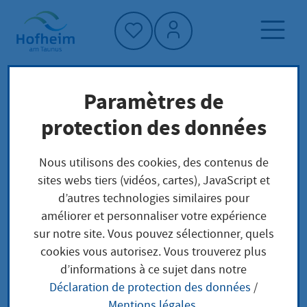
Accueil"
Paramètres de
Page d'accueil
Trouver un service
protection des données
Asylantrag
Préoccupations locales
Nous utilisons des cookies, des contenus de
sites webs tiers (vidéos, cartes), JavaScript et
Asylantrag
d’autres technologies similaires pour
améliorer et personnaliser votre expérience
sur notre site. Vous pouvez sélectionner, quels
cookies vous autorisez. Vous trouverez plus
Leistungsbeschreibung
d’informations à ce sujet dans notre
Déclaration de protection des données
/
In Deutschland haben politisch Verfolgte einen
Mentions légales
.
Anspruch auf Anerkennung als Asylberechtigte