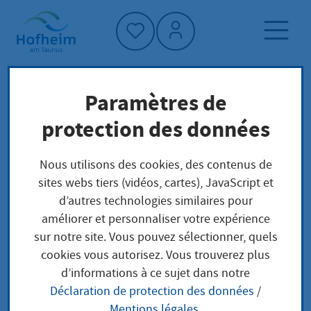
Accueil"
Paramètres de
Page d'accueil
Actualités et appels d'offres
protection des données
Aktuelles aus Hofheim
Flughafen Frankfurt: „Es muss leiser werden!“
Nous utilisons des cookies, des contenus de
Betroffene Kommunen fordern weniger Starts
sites webs tiers (vidéos, cartes), JavaScript et
über die Nordwest-Abflugroute
d’autres technologies similaires pour
améliorer et personnaliser votre expérience
sur notre site. Vous pouvez sélectionner, quels
cookies vous autorisez. Vous trouverez plus
Flughafen Frankfurt:
d’informations à ce sujet dans notre
Déclaration de protection des données
/
„Es muss leiser
Mentions légales
.