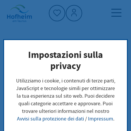
Home"
Pagina iniziale
Trova servizi
Impostazioni sulla
Struttura amministrativa
privacy
Main-Taunus-Kreis - Amt für Bauen und
Umwelt
Utilizziamo i cookie, i contenuti di terze parti,
JavaScript e tecnologie simili per ottimizzare
Main-Taunus-Kreis -
la tua esperienza sul sito web. Puoi decidere
quali categorie accettare e approvare. Puoi
Amt für Bauen und
trovare ulteriori informazioni nel nostro
Avvisi sulla protezione dei dati
/
Impressum
.
Umwelt