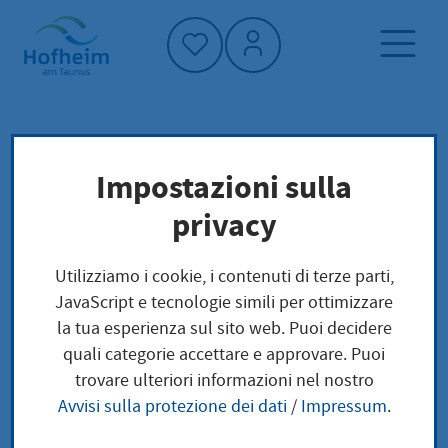
Home"
Pagina iniziale
Trova servizi
Impostazioni sulla
Preoccupazioni locali
privacy
Naturschutz: Eingriffsgenehmigung,
Ausgleichs- und Ersatzmaßnahmen
Utilizziamo i cookie, i contenuti di terze parti,
JavaScript e tecnologie simili per ottimizzare
Naturschutz:
la tua esperienza sul sito web. Puoi decidere
quali categorie accettare e approvare. Puoi
Eingriffsgenehmigung
trovare ulteriori informazioni nel nostro
Avvisi sulla protezione dei dati
/
Impressum
.
, Ausgleichs- und