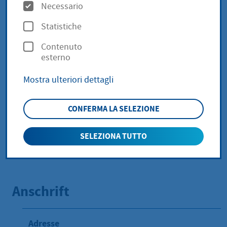
O
Necessario
- Anschriften und
p
Statistiche
z
Kontaktdaten der
Contenuto
i
esterno
Handels- und
o
Mostra ulteriori dettagli
n
Genossenschaftsregis
i
CONFERMA LA SELEZIONE
ter in Hessen finden
Sie hier
SELEZIONA TUTTO
Anschrift
Adresse