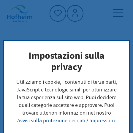
Home"
Pagina iniziale
Trova servizi
Impostazioni sulla
Struttura amministrativa
privacy
Hessisches Ministerium der Justiz -
Anschriften und Kontaktdaten der Handels-
Utilizziamo i cookie, i contenuti di terze parti,
und Genossenschaftsregister in Hessen finden
JavaScript e tecnologie simili per ottimizzare
Sie hier
la tua esperienza sul sito web. Puoi decidere
quali categorie accettare e approvare. Puoi
Hessisches
trovare ulteriori informazioni nel nostro
Avvisi sulla protezione dei dati
/
Impressum
.
Ministerium der Justiz