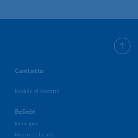
All'inizio 
Contatto
Modulo di contatto
Beliebt
Municipio
Museo della città