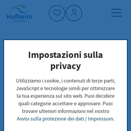
Home"
Pagina iniziale
Trova servizi
Impostazioni sulla
Preoccupazioni locali
privacy
Abschrift aus dem Handelsregister
Utilizziamo i cookie, i contenuti di terze parti,
Abschrift aus dem
JavaScript e tecnologie simili per ottimizzare
la tua esperienza sul sito web. Puoi decidere
Handelsregister
quali categorie accettare e approvare. Puoi
trovare ulteriori informazioni nel nostro
Avvisi sulla protezione dei dati
/
Impressum
.