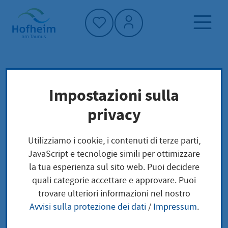
Home"
Pagina iniziale
Trova servizi
Impostazioni sulla
Struttura amministrativa
privacy
Presse, Öffentlichkeitsarbeit und Tourismus
Utilizziamo i cookie, i contenuti di terze parti,
Presse,
JavaScript e tecnologie simili per ottimizzare
la tua esperienza sul sito web. Puoi decidere
Öffentlichkeitsarbeit
quali categorie accettare e approvare. Puoi
trovare ulteriori informazioni nel nostro
und Tourismus
Avvisi sulla protezione dei dati
/
Impressum
.