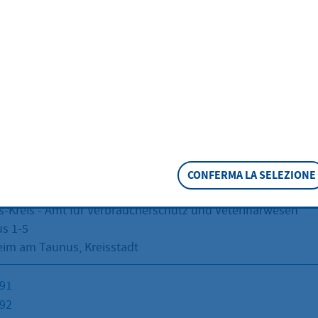
Veterinärwesen
ift
CONFERMA LA SELEZIONE
er Kreisstadt Hofheim am Taunus
-Kreis - Amt für Verbraucherschutz und Veterinärwesen
s 1-5
im am Taunus, Kreisstadt
191
192