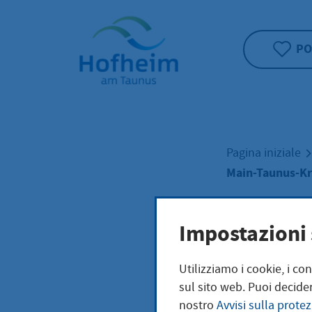
Home"
PO
Pagina iniziale
Main-Taunus-Kr
Main
Impostazioni 
Utilizziamo i cookie, i co
für 
sul sito web. Puoi decider
nostro
Avvisi sulla protez