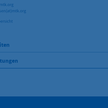
mtk.org
sen(at)mtk.org
ersicht
iten
stungen