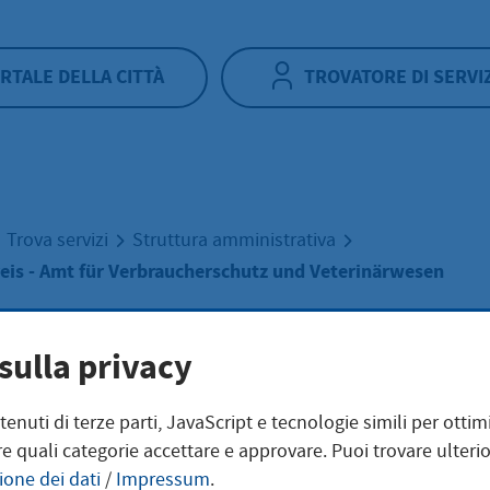
RTALE DELLA CITTÀ
TROVATORE DI SERVI
Trova servizi
Struttura amministrativa
eis - Amt für Verbraucherschutz und Veterinärwesen
-Taunus-Kreis - 
sulla privacy
ntenuti di terze parti, JavaScript e tecnologie simili per otti
Verbraucherschut
e quali categorie accettare e approvare. Puoi trovare ulterio
ione dei dati
/
Impressum
.