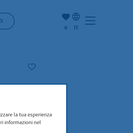
(Mio) Hofheim:
ZI
0
IT
Selezione della lingua: It
Amt
mizzare la tua esperienza
z
ri informazioni nel