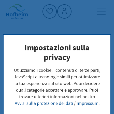
Home"
Pagina iniziale
Trova servizi
Impostazioni sulla
Preoccupazioni locali
privacy
Tierische Nebenprodukte - beseitigen
(Tierkörperbeseitigung)
Utilizziamo i cookie, i contenuti di terze parti,
JavaScript e tecnologie simili per ottimizzare
Tierische
la tua esperienza sul sito web. Puoi decidere
quali categorie accettare e approvare. Puoi
Nebenprodukte -
trovare ulteriori informazioni nel nostro
Avvisi sulla protezione dei dati
/
Impressum
.
beseitigen