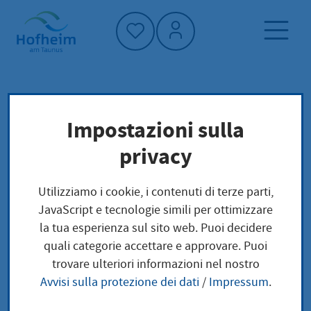
Home"
Pagina iniziale
Trova servizi
Impostazioni sulla
Preoccupazioni locali
privacy
Schäden an innerörtlichen Landes- und
Kreisstraßen und deren Wegen melden
Utilizziamo i cookie, i contenuti di terze parti,
JavaScript e tecnologie simili per ottimizzare
Schäden an
la tua esperienza sul sito web. Puoi decidere
quali categorie accettare e approvare. Puoi
innerörtlichen
trovare ulteriori informazioni nel nostro
Avvisi sulla protezione dei dati
/
Impressum
.
Landes- und