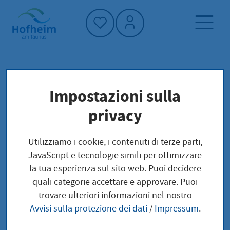
Home"
Pagina iniziale
Trova servizi
Impostazioni sulla
Preoccupazioni locali
privacy
Pflegekinder: Hilfe zur Erziehung in
Vollzeitpflege beantragen
Utilizziamo i cookie, i contenuti di terze parti,
JavaScript e tecnologie simili per ottimizzare
Pflegekinder: Hilfe zur
la tua esperienza sul sito web. Puoi decidere
quali categorie accettare e approvare. Puoi
Erziehung in
trovare ulteriori informazioni nel nostro
Avvisi sulla protezione dei dati
/
Impressum
.
Vollzeitpflege