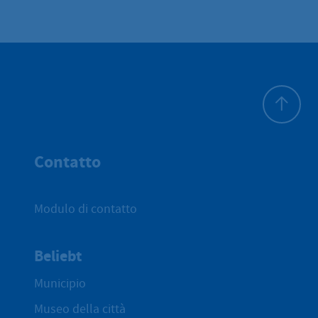
All'inizio 
Contatto
Modulo di contatto
Beliebt
Municipio
Museo della città