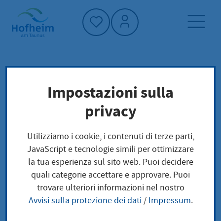
Home"
Pagina iniziale
Trova servizi
Impostazioni sulla
Preoccupazioni locali
privacy
Bildungs- und Teilhabeleistungen für Kinder,
Jugendliche und junge Erwachsene bei Bezug
Utilizziamo i cookie, i contenuti di terze parti,
von Wohngeld beantragen
JavaScript e tecnologie simili per ottimizzare
la tua esperienza sul sito web. Puoi decidere
Bildungs- und
quali categorie accettare e approvare. Puoi
trovare ulteriori informazioni nel nostro
Teilhabeleistungen für
Avvisi sulla protezione dei dati
/
Impressum
.