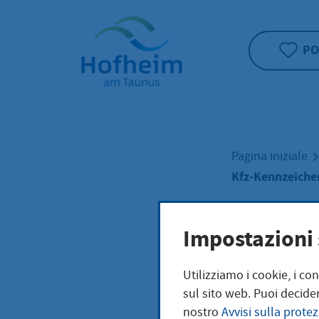
Home"
PO
Pagina iniziale
Kfz-Kennzeiche
Kfz-
Impostazioni 
Utilizziamo i cookie, i co
Kenn
sul sito web. Puoi decider
nostro
Avvisi sulla protez