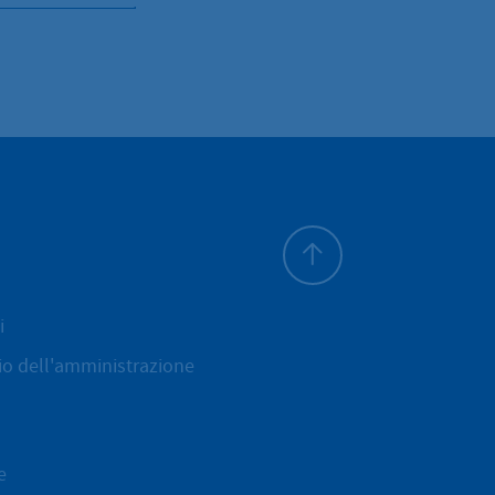
All'inizio della pagina
i
cio dell'amministrazione
e