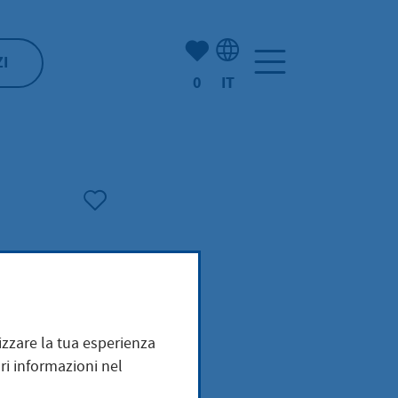
(Mio) Hofheim:
ZI
0
IT
Selezione della lingua: It
ines
mizzare la tua esperienza
ri informazioni nel