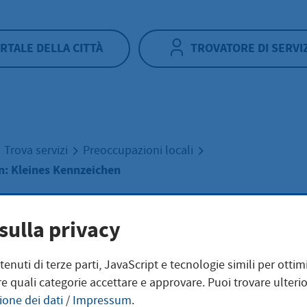
RTALE DELLA CITTÀ
TROVATORE DI SERVI
Trova servizi
Preoccupazioni locali
n: Kleines Kennzeichen
Kennzeichen: Kle
sulla privacy
ntenuti di terze parti, JavaScript e tecnologie simili per otti
zeichen
e quali categorie accettare e approvare. Puoi trovare ulterio
ione dei dati
/
Impressum
.