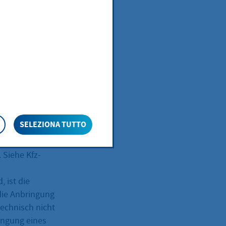
em verkleinerten
ßert.
sfreien Stadt.
SELEZIONA TUTTO
 Siehe Kfz-
 ist die
die Anbringung
echnisch nicht
ingung eines