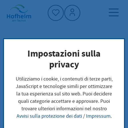
Home"
Pagina iniziale
Trova servizi
Impostazioni sulla
Preoccupazioni locali
privacy
Grundstück im Grundbuch Ausbuchung
Utilizziamo i cookie, i contenuti di terze parti,
Grundstück im
JavaScript e tecnologie simili per ottimizzare
la tua esperienza sul sito web. Puoi decidere
Grundbuch
quali categorie accettare e approvare. Puoi
trovare ulteriori informazioni nel nostro
Ausbuchung
Avvisi sulla protezione dei dati
/
Impressum
.