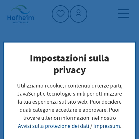
Home"
Pagina iniziale
Trova servizi
Impostazioni sulla
Preoccupazioni locali
privacy
Änderung des Fahrzeugkennzeichens
(Umkennzeichnung) beantragen
Utilizziamo i cookie, i contenuti di terze parti,
JavaScript e tecnologie simili per ottimizzare
Änderung des
la tua esperienza sul sito web. Puoi decidere
quali categorie accettare e approvare. Puoi
Fahrzeugkennzeichen
trovare ulteriori informazioni nel nostro
Avvisi sulla protezione dei dati
/
Impressum
.
s (Umkennzeichnung)