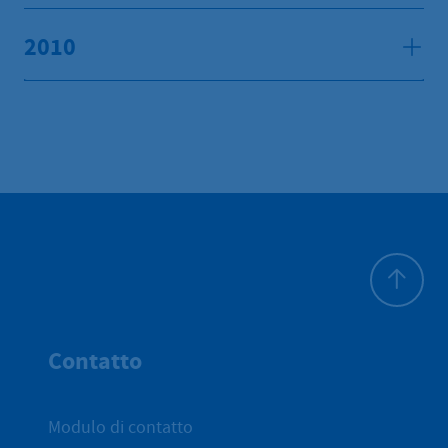
2010
All'inizio 
Contatto
Modulo di contatto