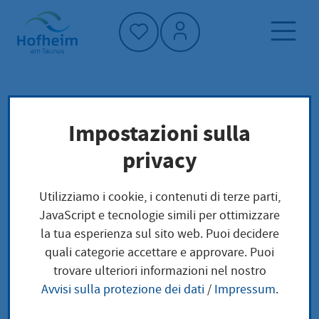
Home"
Pagina iniziale
Vivere a Hofheim
Impostazioni sulla
Società e questioni sociali
privacy
Fondazione comunitaria Hofheim
Geförderte Projekte
Utilizziamo i cookie, i contenuti di terze parti,
JavaScript e tecnologie simili per ottimizzare
la tua esperienza sul sito web. Puoi decidere
Geförderte Projekte
quali categorie accettare e approvare. Puoi
trovare ulteriori informazioni nel nostro
Avvisi sulla protezione dei dati
/
Impressum
.
Nachfolgend aufgeführte Projekte