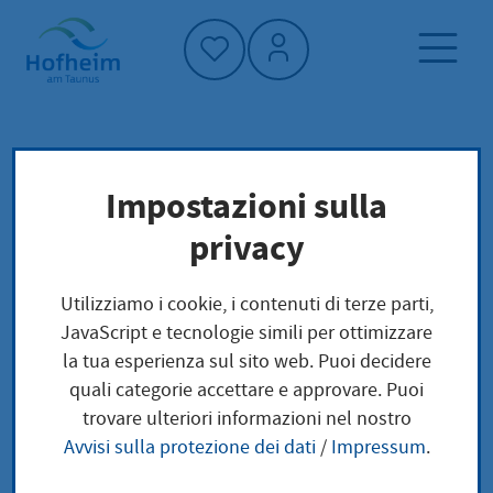
Home"
Pagina iniziale
Trova servizi
Impostazioni sulla
Struttura amministrativa
privacy
Sport, Vereine, Ehrenamt
Utilizziamo i cookie, i contenuti di terze parti,
Sport, Vereine,
JavaScript e tecnologie simili per ottimizzare
la tua esperienza sul sito web. Puoi decidere
Ehrenamt
quali categorie accettare e approvare. Puoi
trovare ulteriori informazioni nel nostro
Avvisi sulla protezione dei dati
/
Impressum
.