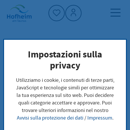
Home"
Pagina iniziale
Trova servizi
Impostazioni sulla
Friedhöfe
Struttura amministrativa
privacy
Friedhöfe
Utilizziamo i cookie, i contenuti di terze parti,
JavaScript e tecnologie simili per ottimizzare
la tua esperienza sul sito web. Puoi decidere
quali categorie accettare e approvare. Puoi
Anschrift
trovare ulteriori informazioni nel nostro
Avvisi sulla protezione dei dati
/
Impressum
.
Adresse