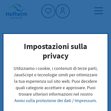
Home"
Pagina iniziale
Trova servizi
Impostazioni sulla
Struttura amministrativa
privacy
Ihr zuständiges Amtsgericht finden Sie über
das Orts- und Gerichtsverzeichnis -
Utilizziamo i cookie, i contenuti di terze parti,
Insolvenzgerichte in Hessen
JavaScript e tecnologie simili per ottimizzare
la tua esperienza sul sito web. Puoi decidere
Ihr zuständiges
quali categorie accettare e approvare. Puoi
trovare ulteriori informazioni nel nostro
Amtsgericht finden Sie
Avvisi sulla protezione dei dati
/
Impressum
.