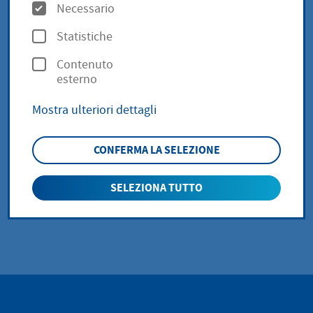
über das Orts- und
O
Necessario
p
Gerichtsverzeichnis -
Statistiche
z
Contenuto
i
Insolvenzgerichte in
esterno
o
Hessen
Mostra ulteriori dettagli
n
i
CONFERMA LA SELEZIONE
zurück zur Übersicht
SELEZIONA TUTTO