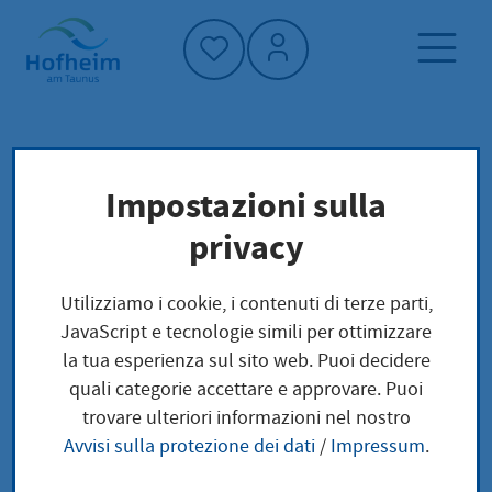
Home"
Pagina iniziale
Trova servizi
Impostazioni sulla
Preoccupazioni locali
privacy
Zweitwohnungssteuer bezahlen
Utilizziamo i cookie, i contenuti di terze parti,
Zweitwohnungssteuer
JavaScript e tecnologie simili per ottimizzare
la tua esperienza sul sito web. Puoi decidere
bezahlen
quali categorie accettare e approvare. Puoi
trovare ulteriori informazioni nel nostro
Avvisi sulla protezione dei dati
/
Impressum
.