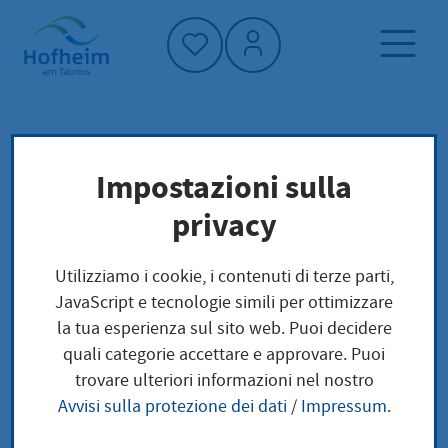
Home"
Pagina iniziale
Trova servizi
Impostazioni sulla
Preoccupazioni locali
privacy
Wohnungsgeberbestätigung
Utilizziamo i cookie, i contenuti di terze parti,
Wohnungsgeberbestät
JavaScript e tecnologie simili per ottimizzare
la tua esperienza sul sito web. Puoi decidere
igung
quali categorie accettare e approvare. Puoi
trovare ulteriori informazioni nel nostro
Avvisi sulla protezione dei dati
/
Impressum
.