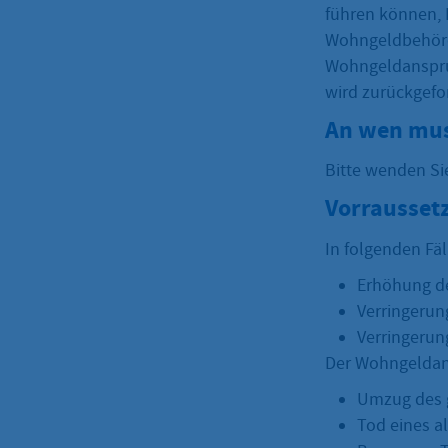
führen können, 
Wohngeldbehörde
Wohngeldanspruc
wird zurückgefo
An wen mus
Bitte wenden Si
Vorrausset
In folgenden Fäl
Erhöhung d
Verringerun
Verringerun
Der Wohngeldans
Umzug des 
Tod eines a