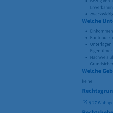
Bezug von T
Erwerbsmin
zweckwidri
Welche Unt
Einkommens
Kontoauszüg
Unterlagen 
Eigentümer 
Nachweis üb
Grundsicher
Welche Geb
keine
Rechtsgrun
§ 27 Wohnge
Rechtsbehe