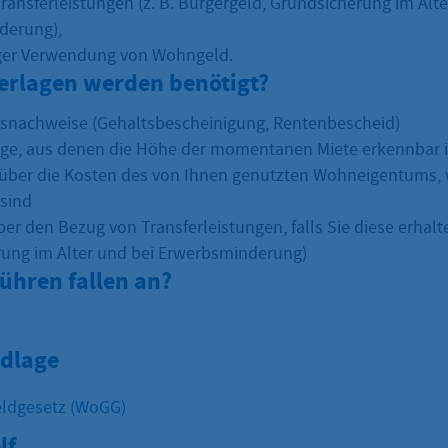
ransferleistungen (z. B. Bürgergeld, Grundsicherung im Alte
derung),
ger Verwendung von Wohngeld.
erlagen werden benötigt?
nachweise (Gehaltsbescheinigung, Rentenbescheid)
e, aus denen die Höhe der momentanen Miete erkennbar i
über die Kosten des von Ihnen genutzten Wohneigentums,
sind
er den Bezug von Transferleistungen, falls Sie diese erhalt
ung im Alter und bei Erwerbsminderung)
ühren fallen an?
dlage
ldgesetz (WoGG)
lf