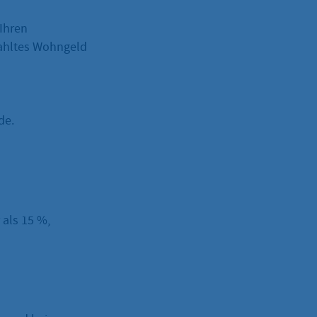
Ihren
zahltes Wohngeld
de.
als 15 %,