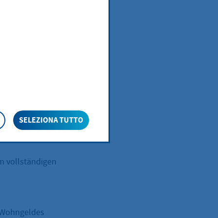
nt verringert,
steigt,
geld,
SELEZIONA TUTTO
ie Erben oder
m vollständigen
s Wohngeldes