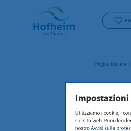
Home"
PO
Pagina iniziale
Woh
Impostazioni 
Utilizziamo i cookie, i co
sul sito web. Puoi decider
Unter bestimmte
nostro
Avvisi sulla protez