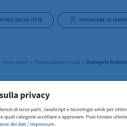
RTALE DELLA CITTÀ
TROVATORE DI SERVI
Wohngeld Änderu
Trova servizi
Preoccupazioni locali
ngeld Änderung
sulla privacy
ntenuti di terze parti, JavaScript e tecnologie simili per otti
e quali categorie accettare e approvare. Puoi trovare ulterio
n Voraussetzungen kann sich die Höhe Ihres Wohngelds ve
ione dei dati
/
Impressum
.