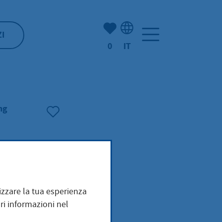
(Mio) Hofheim:
ZI
0
IT
Selezione della lingua: It
ng
mizzare la tua esperienza
ri informazioni nel
rändern. Hier