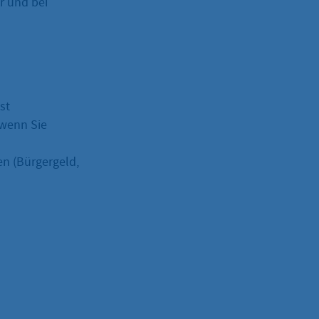
r und bei
st
 wenn Sie
en (Bürgergeld,