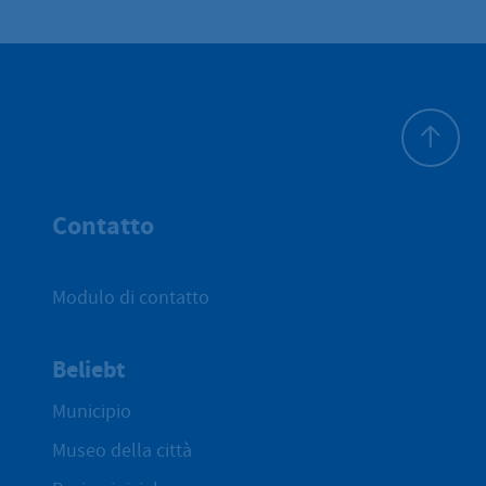
All'inizio 
Contatto
Modulo di contatto
Beliebt
Municipio
Museo della città