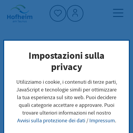
Home"
Pagina iniziale
Trova servizi
Impostazioni sulla
Preoccupazioni locali
privacy
Ausnahmegenehmigung zum Anbieten von
Waren und Leistungen auf der Straße
Utilizziamo i cookie, i contenuti di terze parti,
beantragen
JavaScript e tecnologie simili per ottimizzare
la tua esperienza sul sito web. Puoi decidere
Ausnahmegenehmigu
quali categorie accettare e approvare. Puoi
trovare ulteriori informazioni nel nostro
ng zum Anbieten von
Avvisi sulla protezione dei dati
/
Impressum
.