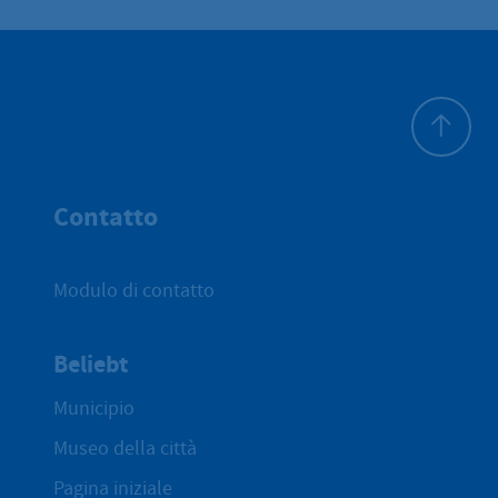
All'inizio 
Contatto
Modulo di contatto
Beliebt
Municipio
Museo della città
Pagina iniziale