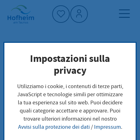
Home"
Pagina iniziale
Trova servizi
Impostazioni sulla
Preoccupazioni locali
privacy
Unterhaltsansprüche gegenüber im Ausland
lebenden Personen Weiterleitung
Utilizziamo i cookie, i contenuti di terze parti,
JavaScript e tecnologie simili per ottimizzare
Unterhaltsansprüche
la tua esperienza sul sito web. Puoi decidere
quali categorie accettare e approvare. Puoi
gegenüber im Ausland
trovare ulteriori informazioni nel nostro
Avvisi sulla protezione dei dati
/
Impressum
.
lebenden Personen