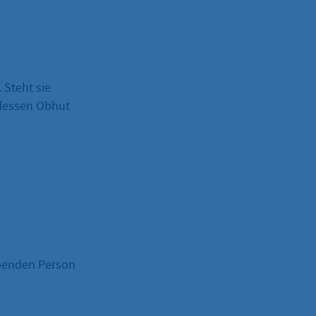
 Steht sie
n dessen Obhut
ebenden Person