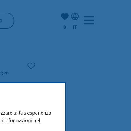
(Mio) Hofheim:
ZI
0
IT
Selezione della lingua: It
lgen
mizzare la tua esperienza
ri informazioni nel