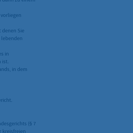
 vorliegen
t denen Sie
d lebenden
s in
ist.
ands, in dem
richt.
ndesgerichts (§ 7
 kreisfreien