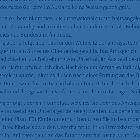
deutsche Gerichte im Ausland keine Weisungsbefugnis.
tionale Übereinkommen, die internationale Unterhaltsangel
llen. Zuständig sind in nahezu allen Ländern zentrale Behör
 dies das Bundesamt für Justiz.
ung aber erfolgt über das für den Wohnsitz der antragsstell
gericht am Sitz eines Oberlandesgerichts. Das Amtsgericht 
öglichkeiten zur Beitreibung von Unterhalt im Ausland bes
en hierfür erforderlich sind. Nachdem der Antrag vollständ
gereicht wurde, leitet es diesen nach einer Prüfung an das 
as Bundesamt für Justiz wird als zentrale Behörde nach dem
während des gesamten Verfahrens mit den zuständigen Stel
ng erfolgt über ein Formblatt, welches Sie über das Amtsge
e notwendigen Unterlagen beigelegt werden, aus denen si
leiten lässt. Für Kindesunterhalt benötigen Sie insbesonder
hres Kindes sowie den Unterhaltstitel in vollstreckbarer A
et Ihr Anliegen dann an das Bundesamt für Justiz weiter. Vo