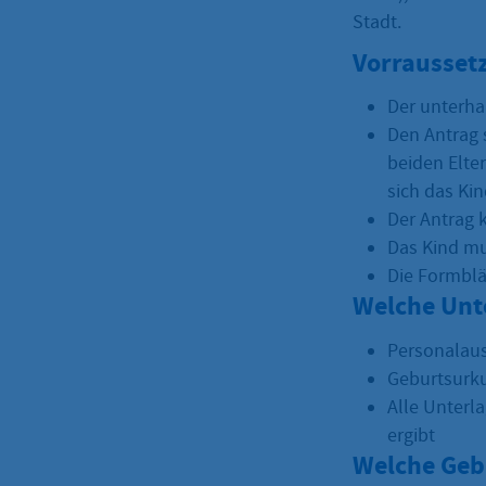
Stadt.
Vorrausset
Der unterhal
Den Antrag s
beiden Elte
sich das Kin
Der Antrag 
Das Kind mu
Die Formblä
Welche Unt
Personalaus
Geburtsurk
Alle Unterl
ergibt
Welche Geb