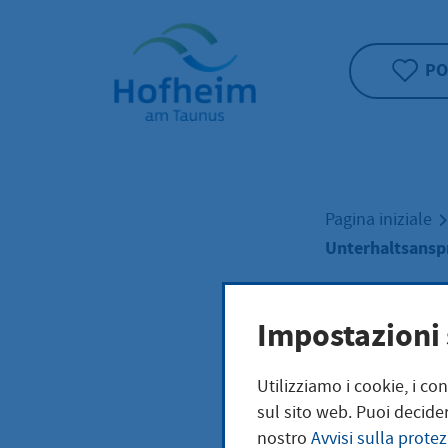
Home"
PO
Pagina iniziale
Unterhaltsansp
Unte
Impostazioni 
Utilizziamo i cookie, i co
gege
sul sito web. Puoi decider
nostro
Avvisi sulla protez