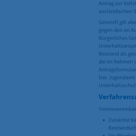
Antrag zur Volls
ausländischen S
Generell gilt ab
gegen den im Au
Bürgerliches Ge
Unterhaltsanspr
Beistand als ges
die im Rahmen d
Antragsformular
Das Jugendamt k
Unterhaltsschu
Verfahrens
Terminvereinbar
Zunächst ka
Beistandscha
Die Mitarbe