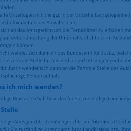
nladen.
alle Unterlagen mit, die ggf. in der Unterhaltsangelegenheit
, Schriftverkehr eines Anwalts u.ä.).
sich an das Amtsgericht um die Formblätter zu erhalten mi
g auf Geltendmachung der Unterhaltspflicht der im Auslan
ntragen können.
icht wendet sich dann an das Bundesamt für Justiz, welche
 die zentrale Stelle für Auslandsunterhaltsangelegenheiten 
ür Justiz wendet sich dann an die Zentrale Stelle des Ausl
ltspflichtige Person aufhält.
s ich mich wenden?
ändige Beistandschaft bzw. das für Sie zuständige Familienge
Stelle
ändige Amtsgericht – Familiengericht - am Sitz eines Oberla
s für Sie zuständige Jugendamt Ihres Landkreises bzw. Ihrer