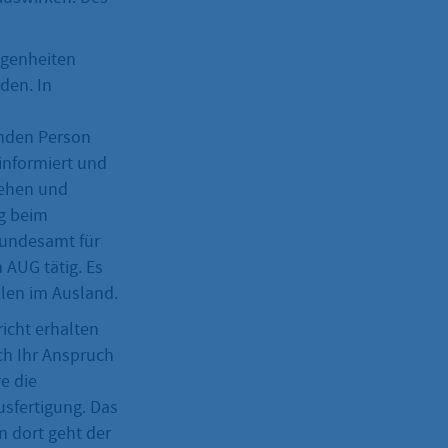
egenheiten
den. In
enden Person
informiert und
tehen und
ig beim
Bundesamt für
 AUG tätig. Es
len im Ausland.
richt erhalten
ch Ihr Anspruch
e die
usfertigung. Das
n dort geht der