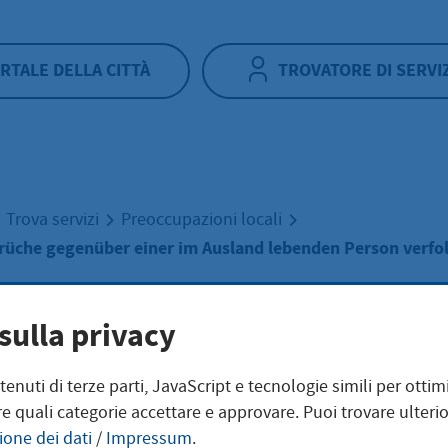
RTALE DELLA CITTÀ
TROVATORE DI SERVI
Trova servizi
Preoccupazioni locali
rüche gegenüber einer im Ausland lebenden Person verfo
rhaltsansprüche
sulla privacy
ntenuti di terze parti, JavaScript e tecnologie simili per otti
nüber einer im
e quali categorie accettare e approvare. Puoi trovare ulterio
ione dei dati
/
Impressum
.