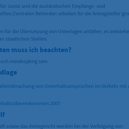
ür Justiz und die ausländischen Empfangs- und
ellen/Zentralen Behörden arbeiten für die Antragsteller gr
n für die Übersetzung von Unterlagen anfallen, es entsteh
r staatlichen Stellen.
sten muss ich beachten?
och minderjährig sein.
dlage
Geltendmachung von Unterhaltsansprüchen im Verkehr mit 
rhaltsübereinkommen 2007
lf
aft sowie das Amtsgericht werden bei der Verfolgung von