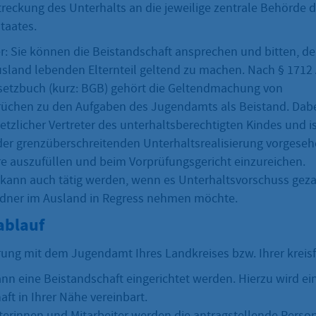
treckung des Unterhalts an die jeweilige zentrale Behörde 
taates.
er: Sie können die Beistandschaft ansprechen und bitten, d
sland lebenden Elternteil geltend zu machen. Nach § 1712 A
setzbuch (kurz: BGB) gehört die Geltendmachung von
üchen zu den Aufgaben des Jugendamts als Beistand. Dabe
etzlicher Vertreter des unterhaltsberechtigten Kindes und is
er grenzüberschreitenden Unterhaltsrealisierung vorgese
e auszufüllen und beim Vorprüfungsgericht einzureichen.
ann auch tätig werden, wenn es Unterhaltsvorschuss geza
ldner im Ausland in Regress nehmen möchte.
ablauf
ung mit dem Jugendamt Ihres Landkreises bzw. Ihrer kreisf
nn eine Beistandschaft eingerichtet werden. Hierzu wird ei
ft in Ihrer Nähe vereinbart.
iterinnen und Mitarbeiter werden die antragstellende Pers