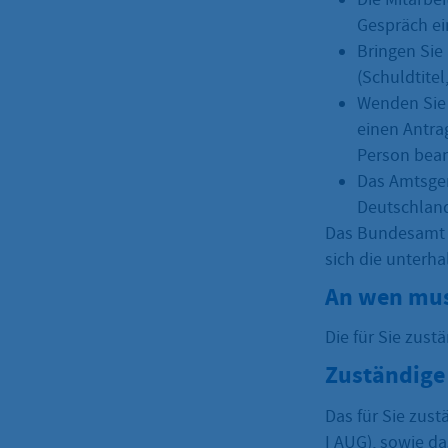
Gespräch ei
Bringen Sie 
(Schuldtitel
Wenden Sie 
einen Antra
Person bea
Das Amtsger
Deutschland
Das Bundesamt f
sich die unterha
An wen mus
Die für Sie zust
Zuständige 
Das für Sie zust
I AUG), sowie da