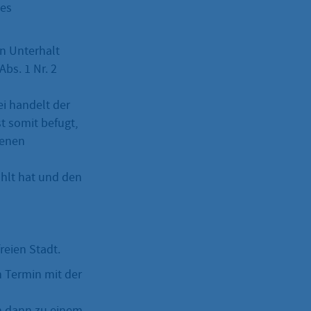
des
en Unterhalt
bs. 1 Nr. 2
i handelt der
t somit befugt,
henen
hlt hat und den
reien Stadt.
n Termin mit der
on dann zu einem