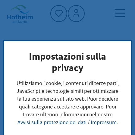
Home"
Pagina iniziale
Trova servizi
Impostazioni sulla
Preoccupazioni locali
privacy
Tiergehegegenehmigung
Utilizziamo i cookie, i contenuti di terze parti,
Tiergehegegenehmigu
JavaScript e tecnologie simili per ottimizzare
la tua esperienza sul sito web. Puoi decidere
ng
quali categorie accettare e approvare. Puoi
trovare ulteriori informazioni nel nostro
Avvisi sulla protezione dei dati
/
Impressum
.