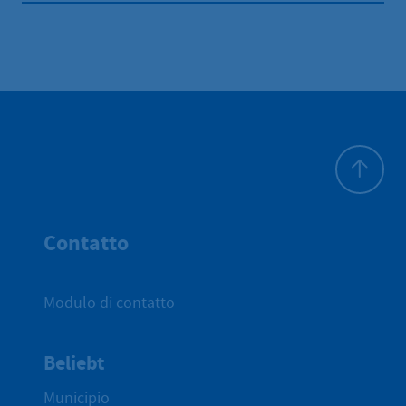
All'inizio 
Contatto
Modulo di contatto
Beliebt
Municipio