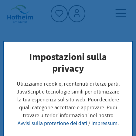
Home"
Pagina iniziale
Trova servizi
Impostazioni sulla
Preoccupazioni locali
privacy
Steuerfreibeträge Eintragung für
Pflegepersonen
Utilizziamo i cookie, i contenuti di terze parti,
JavaScript e tecnologie simili per ottimizzare
Steuerfreibeträge
la tua esperienza sul sito web. Puoi decidere
quali categorie accettare e approvare. Puoi
Eintragung für
trovare ulteriori informazioni nel nostro
Avvisi sulla protezione dei dati
/
Impressum
.
Pflegepersonen