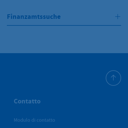
Finanzamtssuche
All'inizio 
Contatto
Modulo di contatto