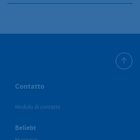
All'inizio 
Contatto
Modulo di contatto
Beliebt
Municipio