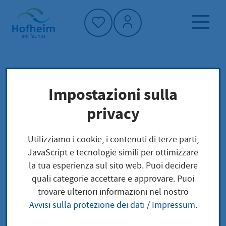
Home"
Pagina iniziale
Trova servizi
Impostazioni sulla
Preoccupazioni locali
privacy
Steuerfreibeträge Eintragung für
Hinterbliebene
Utilizziamo i cookie, i contenuti di terze parti,
JavaScript e tecnologie simili per ottimizzare
Steuerfreibeträge
la tua esperienza sul sito web. Puoi decidere
quali categorie accettare e approvare. Puoi
Eintragung für
trovare ulteriori informazioni nel nostro
Avvisi sulla protezione dei dati
/
Impressum
.
Hinterbliebene