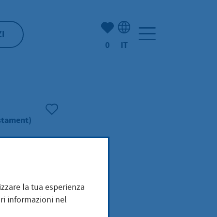
(Mio) Hofheim:
ZI
0
IT
Selezione della lingua: It
stament)
ch
mizzare la tua esperienza
ri informazioni nel
g