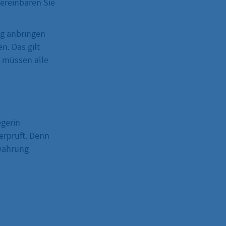
ereinbaren Sie
ag anbringen
. Das gilt
 müssen alle
egerin
erprüft. Denn
wahrung