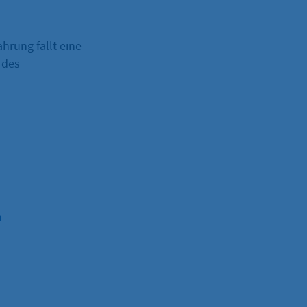
hrung fällt eine
 des
n