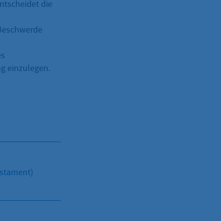
ntscheidet die
t Beschwerde
es
ng einzulegen.
estament)