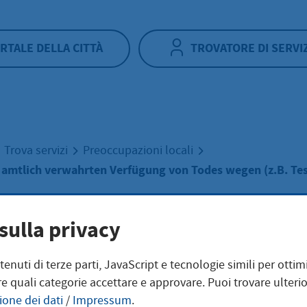
RTALE DELLA CITTÀ
TROVATORE DI SERVI
Trova servizi
Preoccupazioni locali
 amtlich verwahrten Verfügung von Todes wegen (z.B. Te
sulla privacy
gabe einer amtli
ntenuti di terze parti, JavaScript e tecnologie simili per otti
e quali categorie accettare e approvare. Puoi trovare ulterio
ahrten Verfügun
ione dei dati
/
Impressum
.