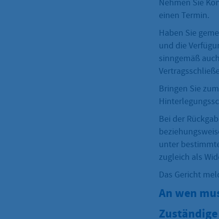
Nehmen Sie Kont
einen Termin.
Haben Sie gemei
und die Verfügu
sinngemäß auch 
Vertragsschließ
Bringen Sie zum
Hinterlegungssc
Bei der Rückgab
beziehungsweise
unter bestimmt
zugleich als Wi
Das Gericht mel
An wen mus
Zuständige 