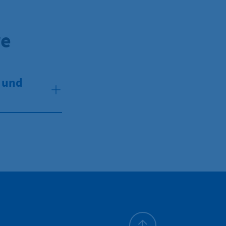
re
- und