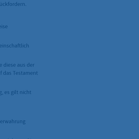
ückfordern.
eise
einschaftlich
e diese aus der
uf das Testament
 es gilt nicht
Verwahrung