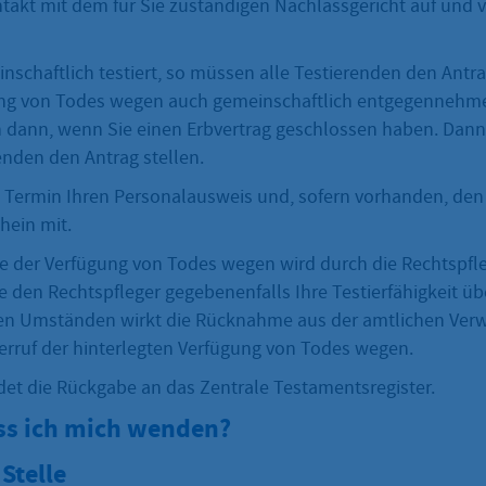
akt mit dem für Sie zuständigen Nachlassgericht auf und v
nschaftlich testiert, so müssen alle Testierenden den Antr
ng von Todes wegen auch gemeinschaftlich entgegennehmen
dann, wenn Sie einen Erbvertrag geschlossen haben. Dann
enden den Antrag stellen.
 Termin Ihren Personalausweis und, sofern vorhanden, den
hein mit.
e der Verfügung von Todes wegen wird durch die Rechtspfl
 den Rechtspfleger gegebenenfalls Ihre Testierfähigkeit üb
en Umständen wirkt die Rücknahme aus der amtlichen Ver
derruf der hinterlegten Verfügung von Todes wegen.
det die Rückgabe an das Zentrale Testamentsregister.
s ich mich wenden?
Stelle