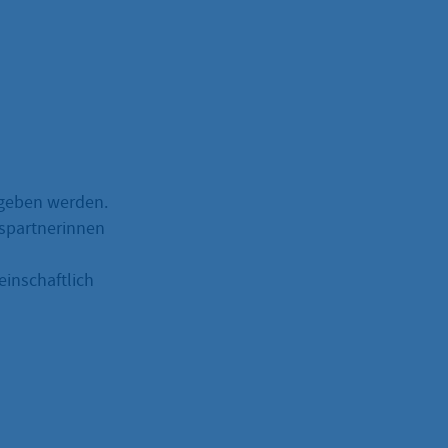
egeben werden.
nspartnerinnen
einschaftlich