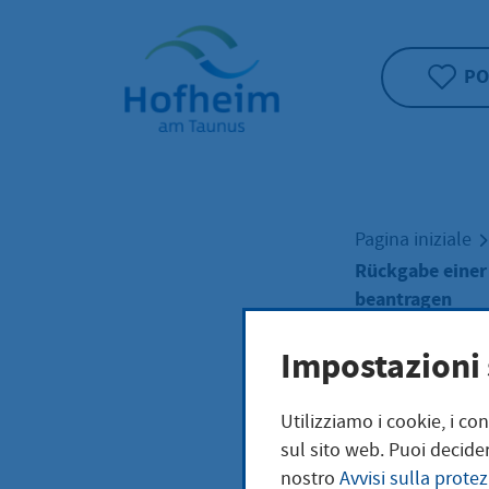
Home"
PO
Pagina iniziale
Rückgabe einer
beantragen
Impostazioni 
Rück
Utilizziamo i cookie, i co
sul sito web. Puoi decider
verw
nostro
Avvisi sulla protez