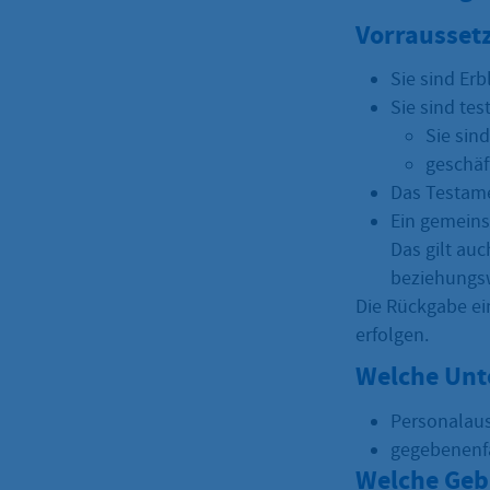
Vorrausset
Sie sind Erb
Sie sind tes
Sie sin
geschäf
Das Testame
Ein gemeins
Das gilt au
beziehungs
Die Rückgabe ei
erfolgen.
Welche Unt
Personalaus
gegebenenfa
Welche Geb