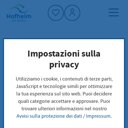
Home"
Pagina iniziale
Trova servizi
Impostazioni sulla
Preoccupazioni locali
privacy
Parkausweis für schwerbehinderte Menschen
beantragen
Utilizziamo i cookie, i contenuti di terze parti,
JavaScript e tecnologie simili per ottimizzare
Parkausweis für
la tua esperienza sul sito web. Puoi decidere
quali categorie accettare e approvare. Puoi
schwerbehinderte
trovare ulteriori informazioni nel nostro
Avvisi sulla protezione dei dati
/
Impressum
.
Menschen beantragen