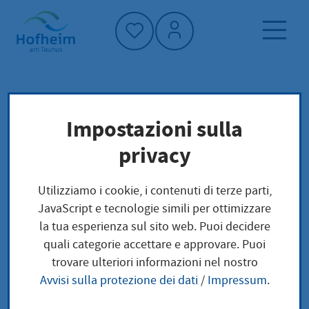
Home"
Pagina iniziale
Trova servizi
Impostazioni sulla
Preoccupazioni locali
privacy
Örtliches Fahrerlaubnisregister Übermittlung
der Daten für wissenschaftliche Zwecke
Utilizziamo i cookie, i contenuti di terze parti,
JavaScript e tecnologie simili per ottimizzare
Örtliches
la tua esperienza sul sito web. Puoi decidere
quali categorie accettare e approvare. Puoi
Fahrerlaubnisregister
trovare ulteriori informazioni nel nostro
Avvisi sulla protezione dei dati
/
Impressum
.
Übermittlung der