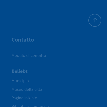
All'inizio 
Contatto
Modulo di contatto
Beliebt
Municipio
Museo della città
Pagina iniziale
Biblioteca comunale