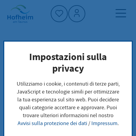
Home"
Pagina iniziale
Trova servizi
Impostazioni sulla
Namensänderung
Preoccupazioni locali
privacy
Namensänderung
Utilizziamo i cookie, i contenuti di terze parti,
JavaScript e tecnologie simili per ottimizzare
la tua esperienza sul sito web. Puoi decidere
quali categorie accettare e approvare. Puoi
Sie möchten Ihren Vornamen und Familiennamen
trovare ulteriori informazioni nel nostro
ändern lassen? Wenn Sie einen wichtigen Grund
Avvisi sulla protezione dei dati
/
Impressum
.
dafür haben, dann können Sie einen Antrag stellen.