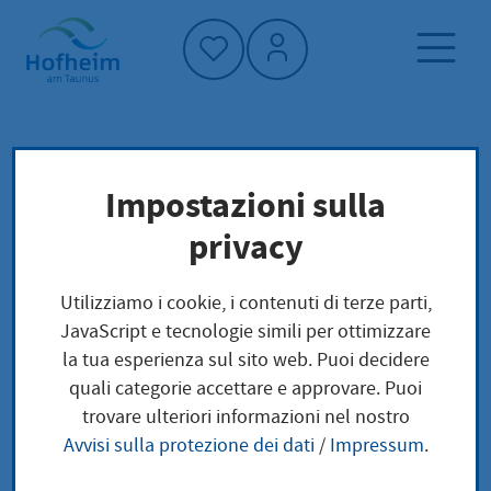
Home"
Pagina iniziale
Trova servizi
Impostazioni sulla
Preoccupazioni locali
privacy
Nachtpflege für gesetzlich Pflegeversicherte
Informationserteilung
Utilizziamo i cookie, i contenuti di terze parti,
JavaScript e tecnologie simili per ottimizzare
Nachtpflege für
la tua esperienza sul sito web. Puoi decidere
quali categorie accettare e approvare. Puoi
gesetzlich
trovare ulteriori informazioni nel nostro
Avvisi sulla protezione dei dati
/
Impressum
.
Pflegeversicherte