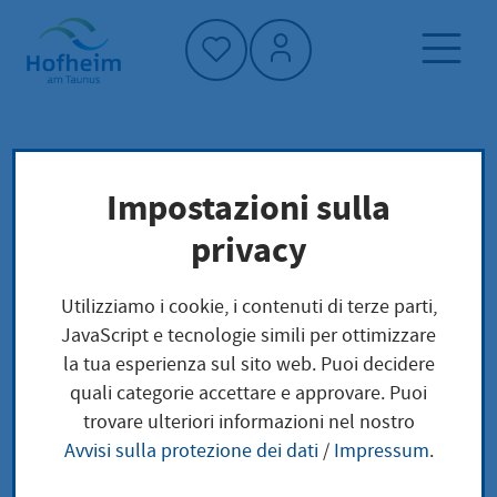
Home"
Pagina iniziale
Trova servizi
Impostazioni sulla
Preoccupazioni locali
privacy
Nach Tod der Ehepartnerin, des Ehepartners,
der Lebenspartnerin oder des Lebenspartners
Utilizziamo i cookie, i contenuti di terze parti,
ändert sich langfristig die Steuerklasse;
JavaScript e tecnologie simili per ottimizzare
kurzfristig kann die Steuerklasse III
la tua esperienza sul sito web. Puoi decidere
beibehalten werden
quali categorie accettare e approvare. Puoi
trovare ulteriori informazioni nel nostro
Nach Tod der
Avvisi sulla protezione dei dati
/
Impressum
.