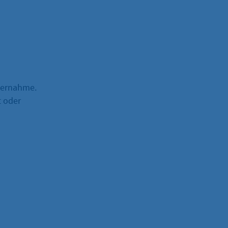
übernahme.
t oder