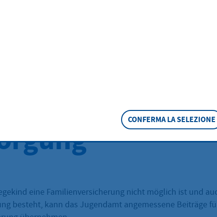
Beiträgen für ein
illige
kenversicherung
CONFERMA LA SELEZIONE
orgung
egekind eine Familienversicherung nicht möglich ist und au
rung besteht, kann das Jugendamt angemessene Beiträge für 