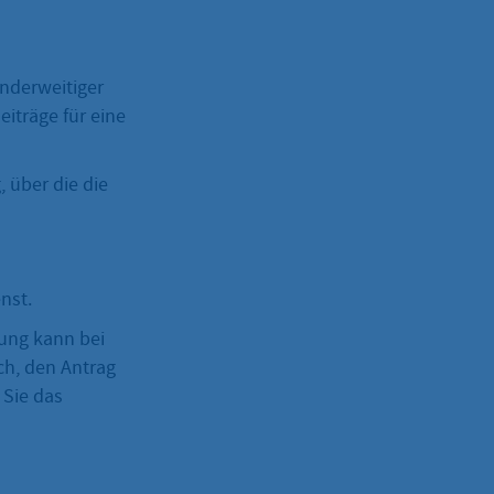
anderweitiger
träge für eine
, über die die
nst.
rung kann bei
ch, den Antrag
 Sie das