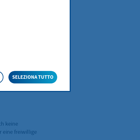
e
SELEZIONA TUTTO
ch keine
eine freiwillige