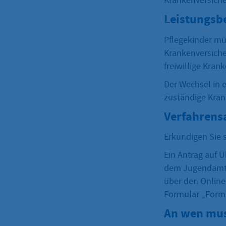
Krankenversich
Leistungsb
Pflegekinder mü
Krankenversiche
freiwillige Kra
Der Wechsel in e
zuständige Kran
Verfahrens
Erkundigen Sie 
Ein Antrag auf Ü
dem Jugendamt o
über den Onlined
Formular „Forml
An wen mus