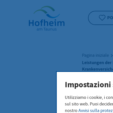
Home"
PO
Pagina iniziale
Leistungen der 
Krankenversich
Impostazioni 
Leis
Utilizziamo i cookie, i co
sul sito web. Puoi decider
Kran
nostro
Avvisi sulla protez