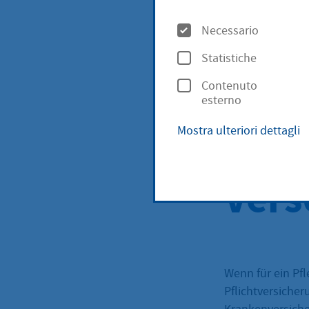
O
von 
Necessario
p
Statistiche
z
freiw
Contenuto
i
esterno
o
Kran
Mostra ulteriori dettagli
n
i
Vers
Wenn für ein Pfl
Pflichtversiche