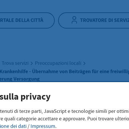
RTALE DELLA CITTÀ
TROVATORE DI SERVI
Trova servizi
Preoccupazioni locali
Krankenhilfe - Übernahme von Beiträgen für eine freiwilli
erung Versorgung
sulla privacy
tungen der
ntenuti di terze parti, JavaScript e tecnologie simili per otti
e quali categorie accettare e approvare. Puoi trovare ulterio
kenhilfe - Über
ione dei dati
/
Impressum
.