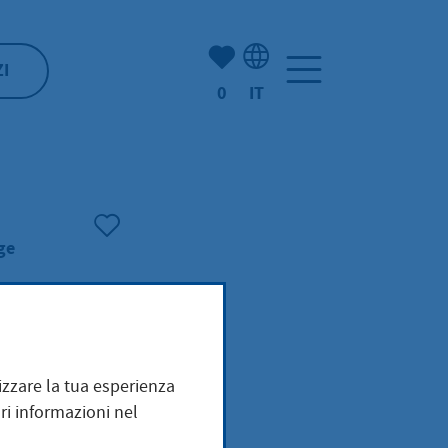
(Mio) Hofheim:
ZI
0
IT
Selezione della lingua: It
ge
mizzare la tua esperienza
ri informazioni nel
nahme