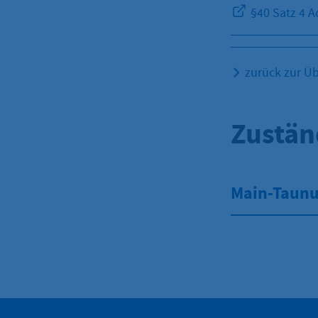
§40 Satz 4 A
zurück zur Üb
Zustän
Main-Taunus