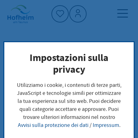
Home"
Pagina iniziale
Trova servizi
Impostazioni sulla
Preoccupazioni locali
privacy
Kindesunterhalt - Festsetzung im
vereinfachten Verfahren beantragen
Utilizziamo i cookie, i contenuti di terze parti,
JavaScript e tecnologie simili per ottimizzare
Kindesunterhalt -
la tua esperienza sul sito web. Puoi decidere
quali categorie accettare e approvare. Puoi
Festsetzung im
trovare ulteriori informazioni nel nostro
Avvisi sulla protezione dei dati
/
Impressum
.
vereinfachten