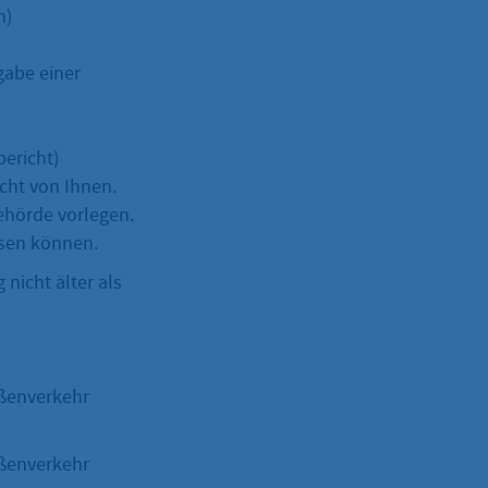
n)
bgabe einer
ericht)
acht von Ihnen.
ehörde vorlegen.
isen können.
nicht älter als
aßenverkehr
aßenverkehr