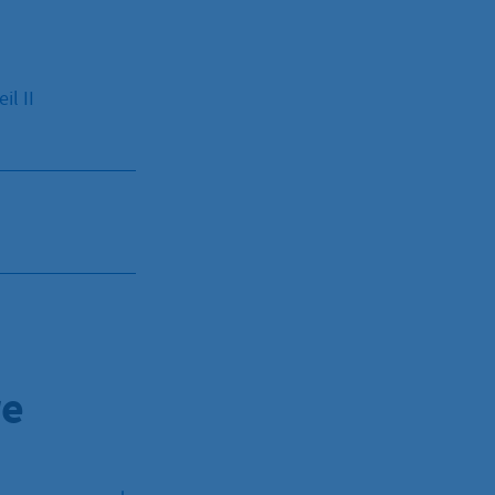
l II
re