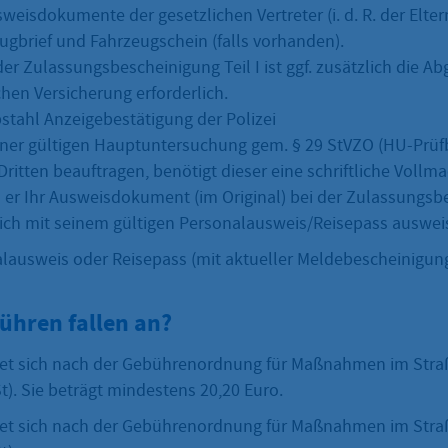
weisdokumente der gesetzlichen Vertreter (i. d. R. der Elter
eugbrief und Fahrzeugschein (falls vorhanden).
der Zulassungsbescheinigung Teil I ist ggf. zusätzlich die A
chen Versicherung erforderlich.
bstahl Anzeigebestätigung der Polizei
ner gültigen Hauptuntersuchung gem. § 29 StVZO (HU-Prüfb
ritten beauftragen, benötigt dieser eine schriftliche Vollm
r Ihr Ausweisdokument (im Original) bei der Zulassungsb
sich mit seinem gültigen Personalausweis/Reisepass auswe
lausweis oder Reisepass (mit aktueller Meldebescheinigung 
ühren fallen an?
tet sich nach der Gebührenordnung für Maßnahmen im Str
). Sie beträgt mindestens 20,20 Euro.
tet sich nach der Gebührenordnung für Maßnahmen im Str