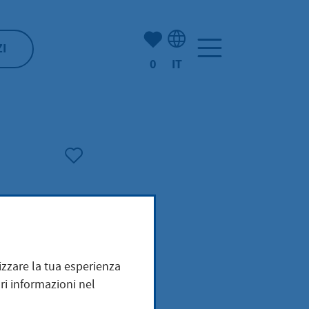
(Mio) Hofheim:
ZI
0
IT
Selezione della lingua: It
mizzare la tua esperienza
gung
ri informazioni nel