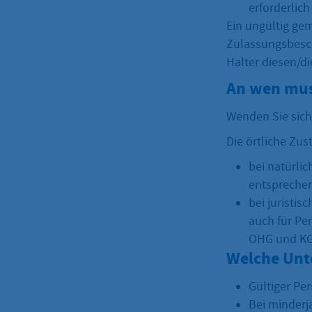
erforderlich
Ein ungültig gem
Zulassungsbesch
Halter diesen/
An wen mus
Wenden Sie sich 
Die örtliche Zust
bei natürl
entspreche
bei juristi
auch für Pe
OHG und KG)
Welche Unt
Gültiger Pe
Bei minderj