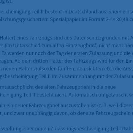
g ist.
escheinigung Teil II besteht in Deutschland aus einem eins
lschungsgesichertem Spezialpapier im Format 21 × 30,48 cm
 (Halter) eines Fahrzeugs sind aus Datenschutzgründen mit
ers (im Unterschied zum alten Fahrzeugbrief) nicht mehr na
. Es werden nur noch der Tag der ersten Zulassung und die 
ragen. Ab dem dritten Halter des Fahrzeugs wird für den Ein
 neuen Halters (also den fünften, den siebten etc.) die Aus
sbescheinigung Teil II im Zusammenhang mit der Zulassung
mtauschpflicht des alten Fahrzeugbriefs in die neue
einigung Teil II besteht nicht. Automatisch umgetauscht w
 ein neuer Fahrzeugbrief auszustellen ist (z. B. weil dieser
t, und zwar unabhängig davon, ob der alte Fahrzeugschein
sstellung einer neuen Zulassungsbescheinigung Teil I (Fah