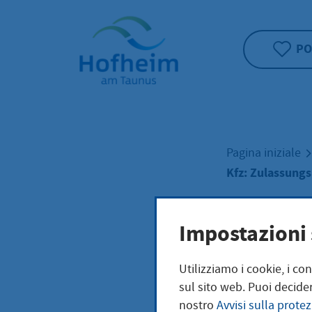
Home"
PO
Pagina iniziale
Kfz: Zulassungs
Kfz:
Impostazioni 
Utilizziamo i cookie, i co
Zula
sul sito web. Puoi decider
nostro
Avvisi sulla protez