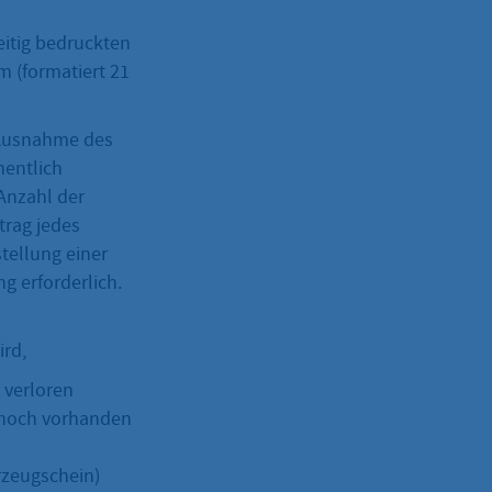
eitig bedruckten
 (formatiert 21
 Ausnahme des
mentlich
Anzahl der
trag jedes
stellung einer
 erforderlich.
ird,
 verloren
 noch vorhanden
rzeugschein)