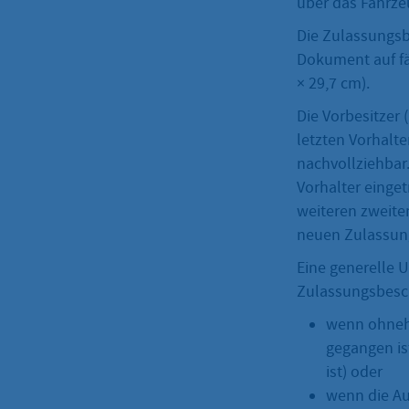
über das Fahrzeu
Die Zulassungsb
Dokument auf fä
× 29,7 cm).
Die Vorbesitzer
letzten Vorhalt
nachvollziehbar
Vorhalter einget
weiteren zweiten
neuen Zulassung
Eine generelle U
Zulassungsbesch
wenn ohnehin
gegangen is
ist) oder
wenn die Au