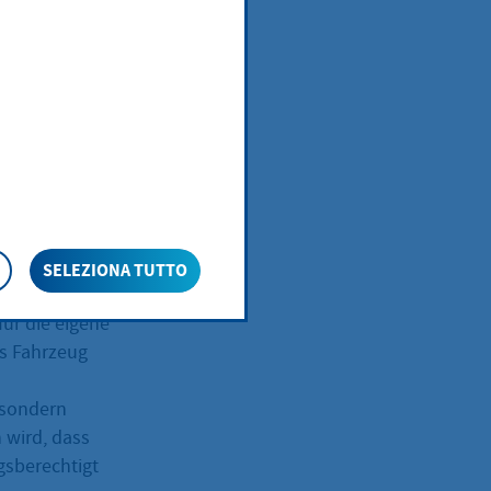
SELEZIONA TUTTO
on ist der
für die eigene
as Fahrzeug
 sondern
 wird, dass
gsberechtigt