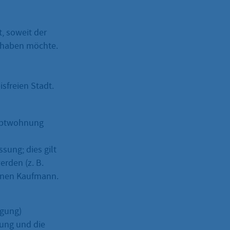
, soweit der
 haben möchte.
sfreien Stadt.
auptwohnung
sung; dies gilt
erden (z. B.
genen Kaufmann.
igung)
rung und die