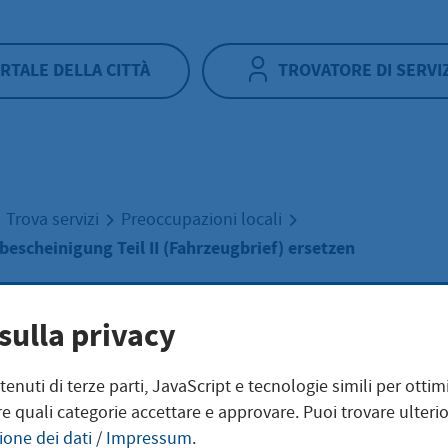
RTALE DELLA CITTÀ
TROVATORE DI SERVI
Trova servizi
Preoccupazioni locali
bescheinigung Teil II (Fahrzeugbrief) ersetzen
sulla privacy
ntenuti di terze parti, JavaScript e tecnologie simili per otti
ssungsbescheini
e quali categorie accettare e approvare. Puoi trovare ulterio
ione dei dati
/
Impressum
.