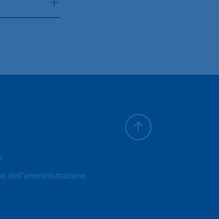
All'inizio della pagina
i
cio dell'amministrazione