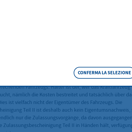
 II (Fahrzeugbrief)
tzen
eschreibung
CONFERMA LA SELEZIONE
sungsbescheinigung Teil II (Fahrzeugbrief) eingetragene Pers
rechenden Fahrzeugs. Halter ist der, wer das Kraftfahrzeug 
cht, nämlich die Kosten bestreitet und tatsächlich über d
ies ist vielfach nicht der Eigentümer des Fahrzeugs. Die
einigung Teil II ist deshalb auch kein Eigentumsnachweis,
ztendlich nur die Zulassungsvorgänge, da davon ausgegangen
ie Zulassungsbescheinigung Teil II in Händen hält, verfügun