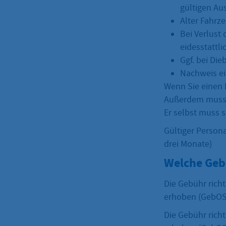
gültigen Aus
Alter Fahrz
Bei Verlust 
eidesstattli
Ggf. bei Die
Nachweis ei
Wenn Sie einen D
Außerdem muss e
Er selbst muss 
Gültiger Persona
drei Monate)
Welche Geb
Die Gebühr rich
erhoben (GebOSt
Die Gebühr rich