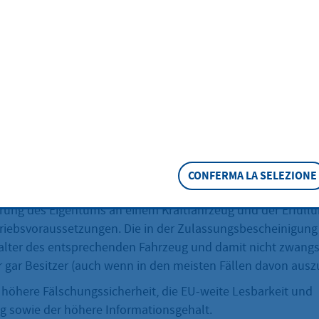
 I (Fahrzeugschein
tzen
eschreibung
CONFERMA LA SELEZIONE
scheinigung Teil I hat den Fahrzeugschein abgelöst. Sie is
rung des Eigentums an einem Kraftfahrzeug und der Erfüllu
riebsvoraussetzungen. Die in der Zulassungsbescheinigung
Halter des entsprechenden Fahrzeug und damit nicht zwangs
 gar Besitzer (auch wenn in den meisten Fällen davon auszu
e höhere Fälschungssicherheit, die EU-weite Lesbarkeit und
ng sowie der höhere Informationsgehalt.