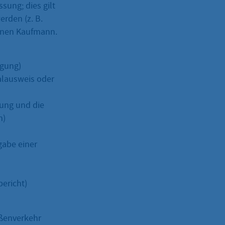
sung; dies gilt
erden (z. B.
genen Kaufmann.
igung)
nalausweis oder
rung und die
n)
bgabe einer
ericht)
aßenverkehr