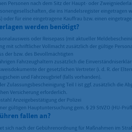
schen Personen nach dem Sitz der Haupt- oder Zweigniederlas
rsonengesellschaften, die ins Handelsregister eingetragen w
 oder für eine eingetragene Kauffrau bzw. einen eingetra
erlagen werden benötigt?
rsonalausweis oder Reisepass (mit aktueller Meldebeschein
ng mit schriftlicher Vollmacht zusätzlich der gültige Perso
ss der bzw. des Bevollmächtigten
ährigen Fahrzeughaltern zusätzlich die Einverständniserklä
weisdokumente der gesetzlichen Vertreter (i. d. R. der Elter
eugschein und Fahrzeugbrief (falls vorhanden).
der Zulassungsbescheinigung Teil I ist ggf. zusätzlich die A
chen Versicherung erforderlich.
bstahl Anzeigebestätigung der Polizei
ner gültigen Hauptuntersuchung gem. § 29 StVZO (HU-Prüfb
ühren fallen an?
tet sich nach der Gebührenordnung für Maßnahmen im Str