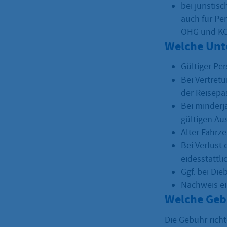
bei juristi
auch für Pe
OHG und KG)
Welche Unt
Gültiger Pe
Bei Vertretu
der Reisepa
Bei minderj
gültigen Aus
Alter Fahrz
Bei Verlust 
eidesstattli
Ggf. bei Die
Nachweis ei
Welche Geb
Die Gebühr rich