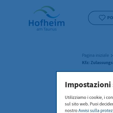
Home"
PO
Pagina iniziale
Kfz: Zulassungs
Kfz:
Impostazioni 
Utilizziamo i cookie, i co
Zula
sul sito web. Puoi decider
nostro
Avvisi sulla protez