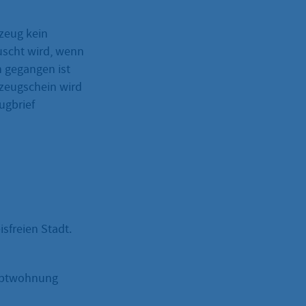
rzeug kein
scht wird, wenn
n gegangen ist
rzeugschein wird
ugbrief
sfreien Stadt.
auptwohnung