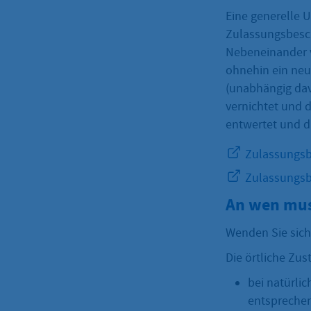
Eine generelle 
Zulassungsbesche
Nebeneinander 
ohnehin ein neue
(unabhängig dav
vernichtet und d
entwertet und du
Zulassungsbe
Zulassungsbe
An wen mus
Wenden Sie sich 
Die örtliche Zust
bei natürl
entspreche