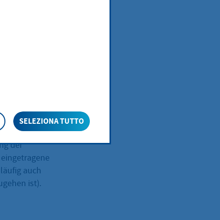
)
SELEZIONA TUTTO
t eine amtliche
ng der
 eingetragene
läufig auch
gehen ist).