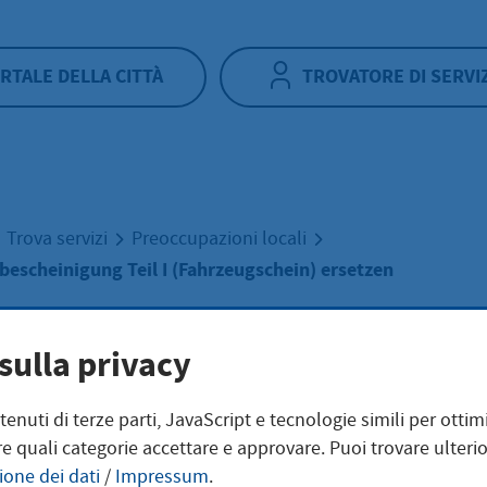
RTALE DELLA CITTÀ
TROVATORE DI SERVI
Trova servizi
Preoccupazioni locali
bescheinigung Teil I (Fahrzeugschein) ersetzen
sulla privacy
ntenuti di terze parti, JavaScript e tecnologie simili per otti
ssungsbescheini
e quali categorie accettare e approvare. Puoi trovare ulterio
ione dei dati
/
Impressum
.