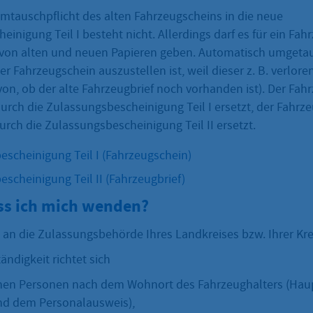
Umtauschpflicht des alten Fahrzeugscheins in die neue
inigung Teil I besteht nicht. Allerdings darf es für ein Fah
von alten und neuen Papieren geben. Automatisch umgetau
r Fahrzeugschein auszustellen ist, weil dieser z. B. verlore
on, ob der alte Fahrzeugbrief noch vorhanden ist). Der Fah
urch die Zulassungsbescheinigung Teil I ersetzt, der Fahrze
rch die Zulassungsbescheinigung Teil II ersetzt.
scheinigung Teil I (Fahrzeugschein)
scheinigung Teil II (Fahrzeugbrief)
s ich mich wenden?
an die Zulassungsbehörde Ihres Landkreises bzw. Ihrer Krei
ändigkeit richtet sich
ichen Personen nach dem Wohnort des Fahrzeughalters (H
nd dem Personalausweis),