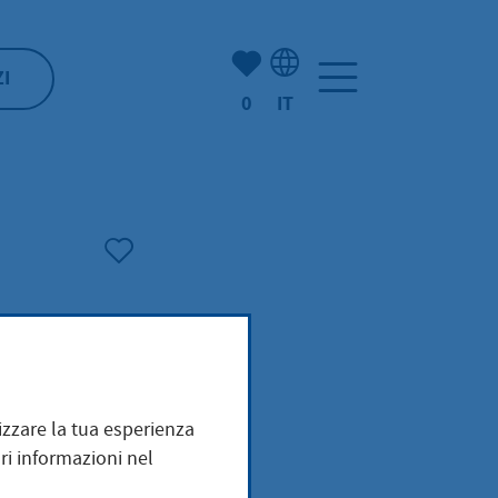
(Mio) Hofheim:
ZI
0
IT
Selezione della lingua: It
mizzare la tua esperienza
gung
ri informazioni nel