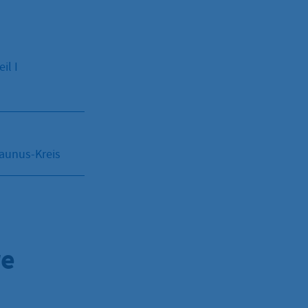
il I
Taunus-Kreis
re