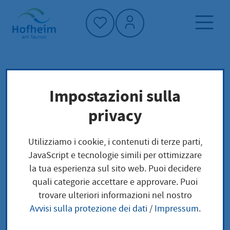
Home"
Pagina iniziale
Trova servizi
Impostazioni sulla
Preoccupazioni locali
privacy
Kfz-Zulassung: Minderjährige als
Fahrzeughalter
Utilizziamo i cookie, i contenuti di terze parti,
JavaScript e tecnologie simili per ottimizzare
Kfz-Zulassung:
la tua esperienza sul sito web. Puoi decidere
quali categorie accettare e approvare. Puoi
Minderjährige als
trovare ulteriori informazioni nel nostro
Avvisi sulla protezione dei dati
/
Impressum
.
Fahrzeughalter