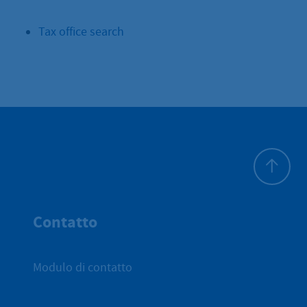
Tax office search
All'inizio 
Contatto
Modulo di contatto