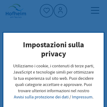
Home"
Pagina iniziale
Trova servizi
Impostazioni sulla
Preoccupazioni locali
privacy
Kapitalertragsteuer Befreiung
Utilizziamo i cookie, i contenuti di terze parti,
Kapitalertragsteuer
JavaScript e tecnologie simili per ottimizzare
la tua esperienza sul sito web. Puoi decidere
Befreiung
quali categorie accettare e approvare. Puoi
trovare ulteriori informazioni nel nostro
Avvisi sulla protezione dei dati
/
Impressum
.