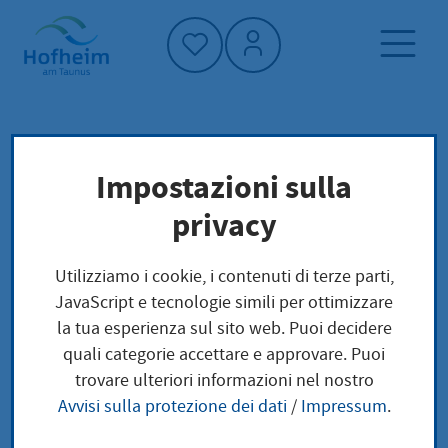
Home"
Pagina iniziale
Trova servizi
Impostazioni sulla
Preoccupazioni locali
privacy
Hundesteuer Ermäßigung beantragen
Utilizziamo i cookie, i contenuti di terze parti,
Hundesteuer
JavaScript e tecnologie simili per ottimizzare
la tua esperienza sul sito web. Puoi decidere
Ermäßigung
quali categorie accettare e approvare. Puoi
trovare ulteriori informazioni nel nostro
beantragen
Avvisi sulla protezione dei dati
/
Impressum
.