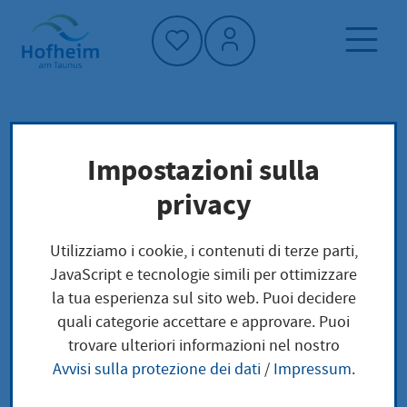
Home"
Pagina iniziale
Trova servizi
Impostazioni sulla
Preoccupazioni locali
privacy
Hessischer Verdienstorden / Hessischer
Verdienstorden am Bande
Utilizziamo i cookie, i contenuti di terze parti,
JavaScript e tecnologie simili per ottimizzare
Hessischer
la tua esperienza sul sito web. Puoi decidere
quali categorie accettare e approvare. Puoi
Verdienstorden /
trovare ulteriori informazioni nel nostro
Avvisi sulla protezione dei dati
/
Impressum
.
Hessischer